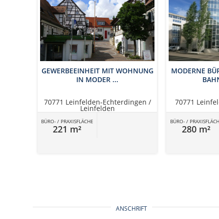
GEWERBEEINHEIT MIT WOHNUNG
MODERNE BÜR
IN MODER ...
BAHN
70771 Leinfelden-Echterdingen /
70771 Leinfe
Leinfelden
BÜRO- / PRAXISFLÄCHE
BÜRO- / PRAXISFLÄC
221 m²
280 m²
ANSCHRIFT