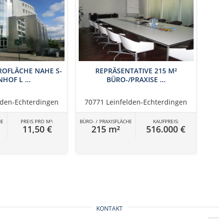
OFLÄCHE NAHE S-
REPRÄSENTATIVE 215 M²
HOF L ...
BÜRO-/PRAXISE ...
lden-Echterdingen
70771 Leinfelden-Echterdingen
HE
PREIS PRO M²:
BÜRO- / PRAXISFLÄCHE
KAUFPREIS:
11,50 €
215 m²
516.000 €
KONTAKT