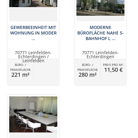
GEWERBEEINHEIT MIT
MODERNE
WOHNUNG IN MODER
BÜROFLÄCHE NAHE S-
...
BAHNHOF L ...
70771 Leinfelden-
70771 Leinfelden-
Echterdingen /
Echterdingen
Leinfelden
BÜRO- /
BÜRO- /
PREIS PRO M²:
11,50 €
PRAXISFLÄCHE
PRAXISFLÄCHE
221 m²
280 m²