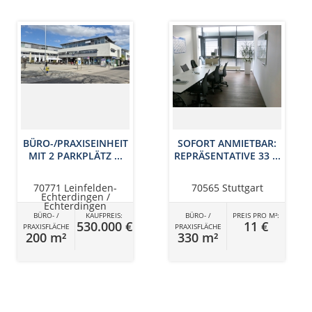
BÜRO-/PRAXISEINHEIT
SOFORT ANMIETBAR:
MIT 2 PARKPLÄTZ ...
REPRÄSENTATIVE 33 ...
70771 Leinfelden-
70565 Stuttgart
Echterdingen /
Echterdingen
BÜRO- /
KAUFPREIS:
BÜRO- /
PREIS PRO M²:
530.000 €
11 €
PRAXISFLÄCHE
PRAXISFLÄCHE
200 m²
330 m²