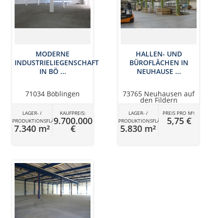
MODERNE
HALLEN- UND
INDUSTRIELIEGENSCHAFT
BÜROFLÄCHEN IN
IN BÖ ...
NEUHAUSE ...
71034 Böblingen
73765 Neuhausen auf
den Fildern
LAGER- /
KAUFPREIS:
LAGER- /
PREIS PRO M²:
9.700.000
5,75 €
PRODUKTIONSFLÄCHE
PRODUKTIONSFLÄCHE
7.340 m²
€
5.830 m²